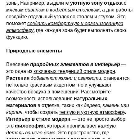
зоны
. Например, выделите
уютную зону отдыха
с
мягким диваном и кофейным столиком
, а для работы
создайте отдельный уголок со столом и стулом. Это
поможет
создать комфортную и организованную
атмосферу
, где каждая зона будет выполнять свою
функцию.
Природные элементы
Внесение
природных элементов в интерьер
—
это одна из
ключевых тенденций стиля модерн
.
Растения
добавляют жизни и свежести
, становятся
не только
красивым акцентом
, но и
улучшают
качество воздуха в помещении
. Рассмотрите
возможность использования
натуральных
материалов
в отделке, таких как
дерево, камень или
кирпич
, чтобы создать
теплую и уютную атмосферу
.
Интерьер в стиле модерн
— это не просто выбор,
это
философия
, которая пронизывает
каждую
деталь вашего дома
. Это пространство, где