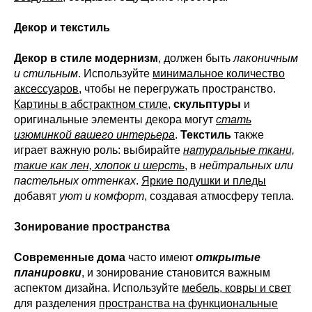
Декор и текстиль
Декор в стиле модернизм
, должен быть
лаконичным
и стильным
. Используйте
минимальное количество
аксессуаров
, чтобы не перегружать пространство.
Картины в абстрактном стиле
,
скульптуры
и
оригинальные элементы декора могут
стать
изюминкой вашего интерьера
.
Текстиль
также
играет важную роль: выбирайте
натуральные ткани,
такие как лен, хлопок и шерсть
, в
нейтральных или
пастельных оттенках
.
Яркие подушки и пледы
добавят
уют и комфорт
, создавая атмосферу тепла.
Зонирование пространства
Современные дома
часто имеют
открытые
планировки
, и зонирование становится важным
аспектом дизайна. Используйте
мебель, ковры и свет
для разделения
пространства на функциональные