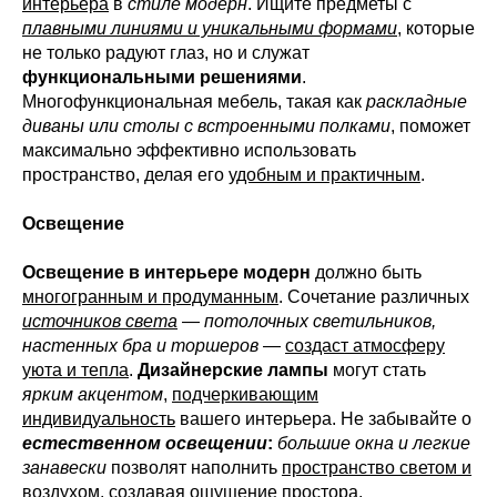
интерьера
в
стиле модерн
. Ищите предметы с
плавными линиями и уникальными формами
, которые
не только радуют глаз, но и служат
функциональными решениями
.
Многофункциональная мебель, такая как
раскладные
диваны или столы с встроенными полками
, поможет
максимально эффективно использовать
пространство, делая его
удобным и практичным
.
Освещение
Освещение в интерьере модерн
должно быть
многогранным и продуманным
. Сочетание различных
источников света
—
потолочных светильников,
настенных бра и торшеров
—
создаст атмосферу
уюта и тепла
.
Дизайнерские лампы
могут стать
ярким акцентом
,
подчеркивающим
индивидуальность
вашего интерьера. Не забывайте о
естественном освещении
:
большие окна и легкие
занавески
позволят наполнить
пространство светом и
воздухом
, создавая ощущение простора.